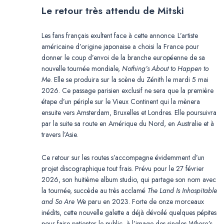
Le retour très attendu de Mitski
Les fans français exultent face à cette annonce. L’artiste
américaine d’origine japonaise a choisi la France pour
donner le coup d’envoi de la branche européenne de sa
nouvelle tournée mondiale,
Nothing’s About to Happen to
Me
. Elle se produira sur la scène du Zénith le mardi 5 mai
2026. Ce passage parisien exclusif ne sera que la première
étape d’un périple sur le Vieux Continent qui la mènera
ensuite vers Amsterdam, Bruxelles et Londres. Elle poursuivra
par la suite sa route en Amérique du Nord, en Australie et à
travers l’Asie.
Ce retour sur les routes s’accompagne évidemment d’un
projet discographique tout frais. Prévu pour le 27 février
2026, son huitième album studio, qui partage son nom avec
la tournée, succède au très acclamé
The Land Is Inhospitable
and So Are We
paru en 2023. Forte de onze morceaux
inédits, cette nouvelle galette a déjà dévoilé quelques pépites
pour faire patienter le public, à l’image des singles
Where’s