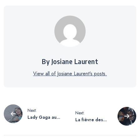
By Josiane Laurent
View all of Josiane Laurent's posts.
Navigation
Next:
Next:
Lady Gaga au
La fièvre des
de
sommet : de la
festivals : d’un
course aux
Stagecoach
Grammys 2026 à