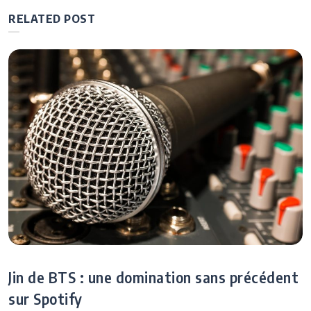
mouvementé à
l’article
son hégémonie
l’été 2026
RELATED POST
outre-Manche
bouillonnant en
France
Jin de BTS : une domination sans précédent
sur Spotify