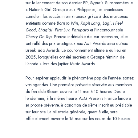
sur le lancement de son dernier EP,
Signals
. Surnommées le
« Nation’s Girl Group » aux Philippines, les chanteuses
cumulent les succès internationaux grâce à des morceaux
entêtants comme
Born to Win
,
Kapit Lang
,
Lagi
,
I Feel
Good
,
Shagidi
,
First Luv
,
Paruparo
et l’incontournable
Cherry On Top
. Preuve indéniable de leur ascension, elles
ont raflé des prix prestigieux aux Awit Awards ainsi qu’aux
BreakTudo Awards. Le couronnement ultime a eu lieu en
2025, lorsqu’elles ont été sacrées « Groupe féminin de
l’année » lors des Jupiter Music Awards.
Pour espérer applaudir le phénomène pop de l’année, sortez
vos agendas. Une première prévente réservée aux membres
du fan-club Bloom ouvrira le 11 mai à 10 heures. Dès le
lendemain, à la même heure, AEG Presents France lancera
sa propre prévente, à condition de s’être inscrit au préalable
sur leur site. La billetterie générale, quant à elle, sera
officiellement ouverte le 15 mai sur les coups de 10 heures.