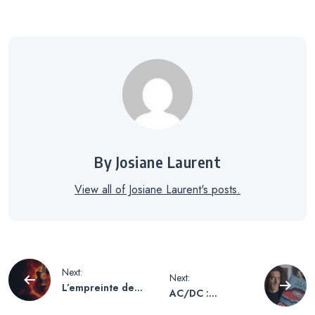
By Josiane Laurent
View all of Josiane Laurent's posts.
Navigation
Next:
Next:
L’empreinte des
AC/DC :
de
icônes : De la
L’histoire d’une