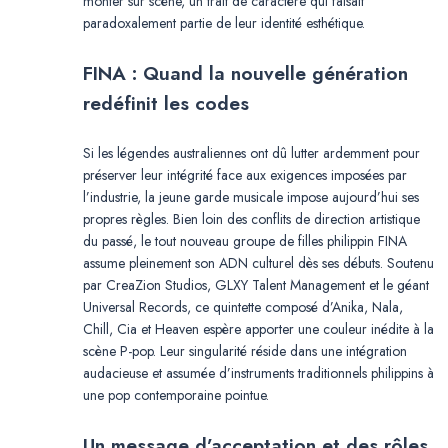
monter sur scène, un trait de caractère qui faisait
paradoxalement partie de leur identité esthétique.
FINA : Quand la nouvelle génération
redéfinit les codes
Si les légendes australiennes ont dû lutter ardemment pour
préserver leur intégrité face aux exigences imposées par
l’industrie, la jeune garde musicale impose aujourd’hui ses
propres règles. Bien loin des conflits de direction artistique
du passé, le tout nouveau groupe de filles philippin FINA
assume pleinement son ADN culturel dès ses débuts. Soutenu
par CreaZion Studios, GLXY Talent Management et le géant
Universal Records, ce quintette composé d’Anika, Nala,
Chill, Cia et Heaven espère apporter une couleur inédite à la
scène P-pop. Leur singularité réside dans une intégration
audacieuse et assumée d’instruments traditionnels philippins à
une pop contemporaine pointue.
Un message d’acceptation et des rôles