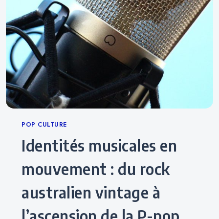
Categories
POP CULTURE
Identités musicales en
mouvement : du rock
australien vintage à
l’ascension de la P-pop