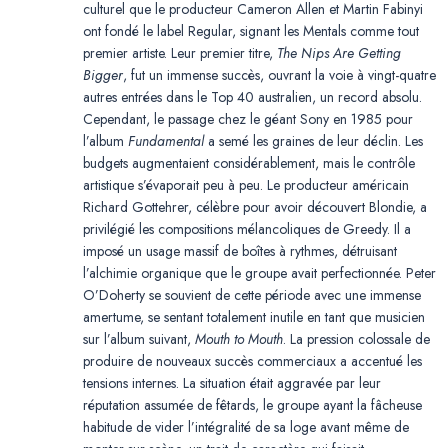
culturel que le producteur Cameron Allen et Martin Fabinyi
ont fondé le label Regular, signant les Mentals comme tout
premier artiste. Leur premier titre,
The Nips Are Getting
Bigger
, fut un immense succès, ouvrant la voie à vingt-quatre
autres entrées dans le Top 40 australien, un record absolu.
Cependant, le passage chez le géant Sony en 1985 pour
l’album
Fundamental
a semé les graines de leur déclin. Les
budgets augmentaient considérablement, mais le contrôle
artistique s’évaporait peu à peu. Le producteur américain
Richard Gottehrer, célèbre pour avoir découvert Blondie, a
privilégié les compositions mélancoliques de Greedy. Il a
imposé un usage massif de boîtes à rythmes, détruisant
l’alchimie organique que le groupe avait perfectionnée. Peter
O’Doherty se souvient de cette période avec une immense
amertume, se sentant totalement inutile en tant que musicien
sur l’album suivant,
Mouth to Mouth
. La pression colossale de
produire de nouveaux succès commerciaux a accentué les
tensions internes. La situation était aggravée par leur
réputation assumée de fêtards, le groupe ayant la fâcheuse
habitude de vider l’intégralité de sa loge avant même de