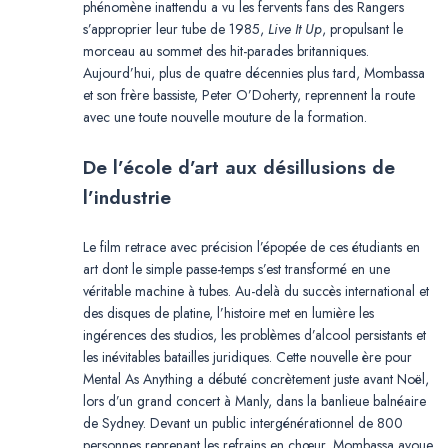
phénomène inattendu a vu les fervents fans des Rangers
s’approprier leur tube de 1985,
Live It Up
, propulsant le
morceau au sommet des hit-parades britanniques.
Aujourd’hui, plus de quatre décennies plus tard, Mombassa
et son frère bassiste, Peter O’Doherty, reprennent la route
avec une toute nouvelle mouture de la formation.
De l’école d’art aux désillusions de
l’industrie
Le film retrace avec précision l’épopée de ces étudiants en
art dont le simple passe-temps s’est transformé en une
véritable machine à tubes. Au-delà du succès international et
des disques de platine, l’histoire met en lumière les
ingérences des studios, les problèmes d’alcool persistants et
les inévitables batailles juridiques. Cette nouvelle ère pour
Mental As Anything a débuté concrètement juste avant Noël,
lors d’un grand concert à Manly, dans la banlieue balnéaire
de Sydney. Devant un public intergénérationnel de 800
personnes reprenant les refrains en chœur, Mombassa avoue