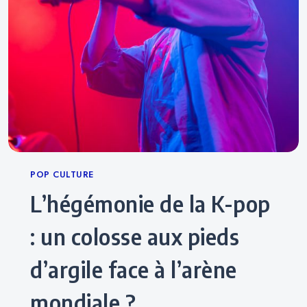
Categories
POP CULTURE
L’hégémonie de la K-pop
: un colosse aux pieds
d’argile face à l’arène
mondiale ?