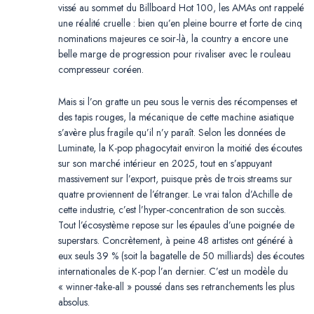
vissé au sommet du Billboard Hot 100, les AMAs ont rappelé
une réalité cruelle : bien qu’en pleine bourre et forte de cinq
nominations majeures ce soir-là, la country a encore une
belle marge de progression pour rivaliser avec le rouleau
compresseur coréen.
Mais si l’on gratte un peu sous le vernis des récompenses et
des tapis rouges, la mécanique de cette machine asiatique
s’avère plus fragile qu’il n’y paraît. Selon les données de
Luminate, la K-pop phagocytait environ la moitié des écoutes
sur son marché intérieur en 2025, tout en s’appuyant
massivement sur l’export, puisque près de trois streams sur
quatre proviennent de l’étranger. Le vrai talon d’Achille de
cette industrie, c’est l’hyper-concentration de son succès.
Tout l’écosystème repose sur les épaules d’une poignée de
superstars. Concrètement, à peine 48 artistes ont généré à
eux seuls 39 % (soit la bagatelle de 50 milliards) des écoutes
internationales de K-pop l’an dernier. C’est un modèle du
« winner-take-all » poussé dans ses retranchements les plus
absolus.