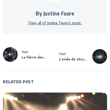
By Justine Faure
View all of Justine Faure's posts.
Navigation
Next:
Next:
La fièvre des
L’onde de choc
de
festivals : d’un
des festivals : de
Stagecoach
l’effervescence
mouvementé à
hexagonale à la
l’article
l’été 2026
conquête de
RELATED POST
bouillonnant en
Séoul
France